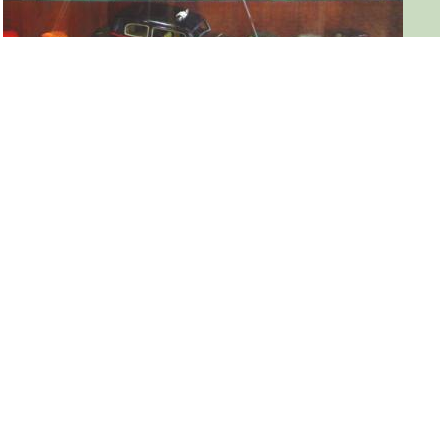
Museu De La Joguina Vitrina Paya
Museu De La Joguina Teatre
Museu De La Joguina Nines Pepes