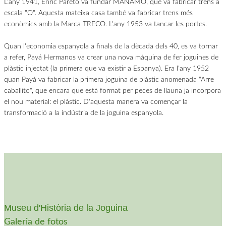
L'any 1941, Enric Pareto va fundar MANAMO, que va fabricar trens a
escala "O". Aquesta mateixa casa també va fabricar trens més
econòmics amb la Marca TRECO. L'any 1953 va tancar les portes.
Quan l'economia espanyola a finals de la dècada dels 40, es va tornar
a refer, Payá Hermanos va crear una nova màquina de fer joguines de
plàstic injectat (la primera que va existir a Espanya). Era l'any 1952
quan Payá va fabricar la primera joguina de plàstic anomenada "Arre
caballito", que encara que està format per peces de llauna ja incorpora
el nou material: el plàstic. D'aquesta manera va començar la
transformació a la indústria de la joguina espanyola.
Museu d'Història de la Joguina
Galeria de fotos