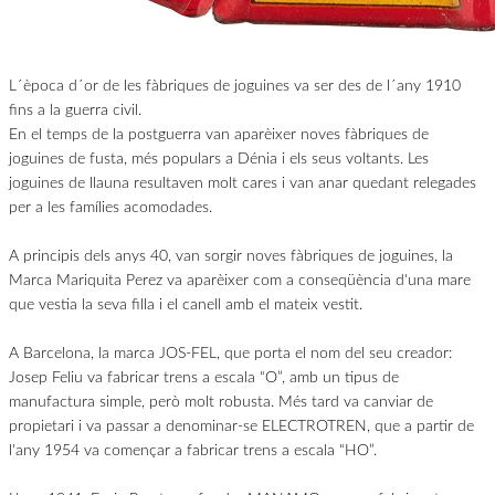
L´època d´or de les fàbriques de joguines va ser des de l´any 1910
fins a la guerra civil.
En el temps de la postguerra van aparèixer noves fàbriques de
joguines de fusta, més populars a Dénia i els seus voltants. Les
joguines de llauna resultaven molt cares i van anar quedant relegades
per a les famílies acomodades.
A principis dels anys 40, van sorgir noves fàbriques de joguines, la
Marca Mariquita Perez va aparèixer com a conseqüència d'una mare
que vestia la seva filla i el canell amb el mateix vestit.
A Barcelona, ​​la marca JOS-FEL, que porta el nom del seu creador:
Josep Feliu va fabricar trens a escala “O”, amb un tipus de
manufactura simple, però molt robusta. Més tard va canviar de
propietari i va passar a denominar-se ELECTROTREN, que a partir de
l'any 1954 va començar a fabricar trens a escala “HO”.