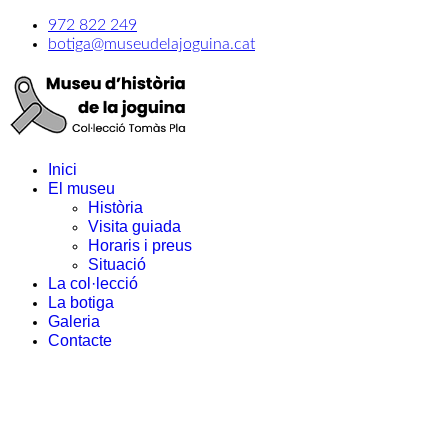
972 822 249
botiga@museudelajoguina.cat
Inici
El museu
Història
Visita guiada
Horaris i preus
Situació
La col·lecció
La botiga
Galeria
Contacte